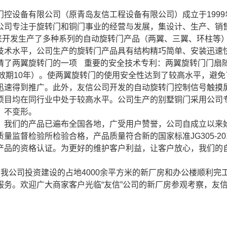
门控设备有限公司（原青岛友信工程设备有限公司）成立于199
公司专注于旋转门和铜门事业的经营与发展，集设计、生产、销
发生产了多种系列的自动旋转门产品（两翼、三翼、环柱等）
技术水平，公司生产的旋转门产品具有结构精巧简单、安装迅速快
请了两翼旋转门的一项 重要的安全技术专利：两翼旋转门门扇随动
.5（有效期10年）。使两翼旋转门的使用安全性达到了较高水平，
迅速得到推广。此外，友信公司开发的自动旋转门控制信号触摸
项目均在同行业中处于较高水平。公司生产的别墅铜门采用公司专
，不变形。
，我们的产品已遍布全国各地，广受用户赞誉，公司自成立以来
量监督检验所检验合格，产品质量符合新的国家标准JG305-2
产品的资格认证。为更好的维护客户利益，让客户放心，我们的
由我公司投资建设的占地4000余平方米的新厂房和办公楼顺利
服务。欢迎广大商家客户光临“友信”公司的新厂房参观考察，友