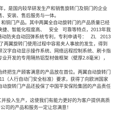
9年，是国内较早研发生产和销售旋转门及铜门的企业
售、安装、售后服务与一体。
和铜门产品。其中两翼全自动旋转门的产品质量已经
捷、智能化程度高、 安全 可靠等特点，2013年我
防夹自动回弹系统专利，专利申请号： ZL 2013
避免了两翼旋转门使用过程中容易夹人事故的发生，得到
屏汉字自动显示操作系统、网络远程控制系统、刷卡指
业开发的专用隔热铝型材做框架（壁厚2.8毫米），
始终把生产顾客满意的产品放在首位。两翼自动旋转门
011（人行自动门安全标准）要求，获得了向欧洲国家
自动旋转门产品还投保了中国平安保险集团的产品责任
完工并投入生产，这使我们有能力更好的为客户提供高质
信公司的产品和服务一定让您满意！