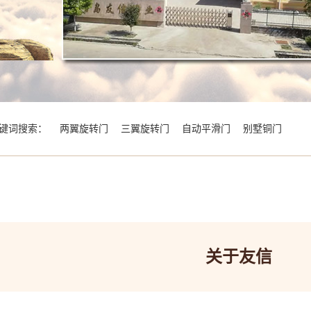
键词搜索：
两翼旋转门
三翼旋转门
自动平滑门
别墅铜门
关于友信