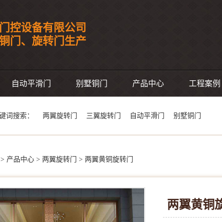
门控设备有限公司
事铜门、旋转门生产
自动平滑门
别墅铜门
产品中心
工程案例
键词搜索：
两翼旋转门
三翼旋转门
自动平滑门
别墅铜门
>
产品中心
>
两翼旋转门
>
两翼黄铜旋转门
两翼黄铜