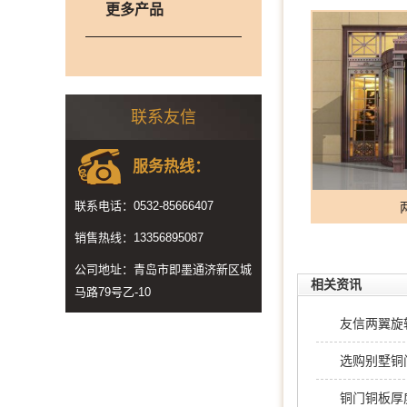
更多产品
联系友信
服务热线：
联系电话：0532-85666407
销售热线：13356895087
公司地址：青岛市即墨通济新区城
相关资讯
马路79号乙-10
友信两翼旋
选购别墅铜
铜门铜板厚