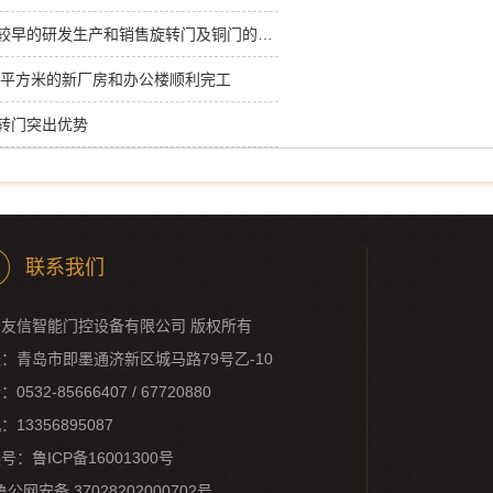
友信是国内较早的研发生产和销售旋转门及铜门的企业之一
0余平方米的新厂房和办公楼顺利完工
转门突出优势
联系我们
友信智能门控设备有限公司 版权所有
：青岛市即墨通济新区城马路79号乙-10
0532-85666407 / 67720880
：13356895087
案号：
鲁ICP备16001300号
鲁公网安备 37028202000702号