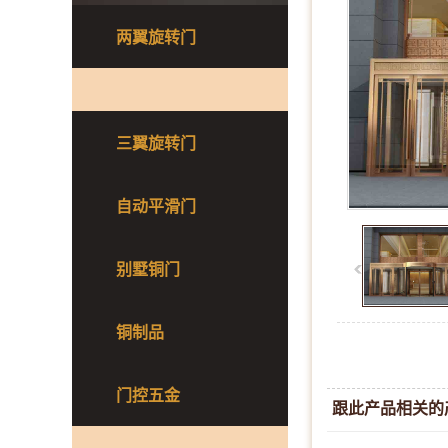
两翼旋转门
三翼旋转门
自动平滑门
别墅铜门
铜制品
门控五金
跟此产品相关的