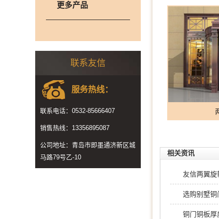
更多产品
联系友信
服务热线：
联系电话：0532-85666407
销售热线：13356895087
公司地址：青岛市即墨通济新区城
相关资讯
马路79号乙-10
友信两翼旋
选购别墅铜
铜门铜板厚