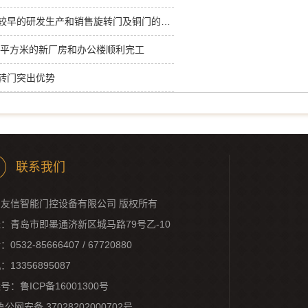
友信是国内较早的研发生产和销售旋转门及铜门的企业之一
0余平方米的新厂房和办公楼顺利完工
转门突出优势
联系我们
友信智能门控设备有限公司 版权所有
：青岛市即墨通济新区城马路79号乙-10
0532-85666407 / 67720880
：13356895087
案号：
鲁ICP备16001300号
鲁公网安备 37028202000702号