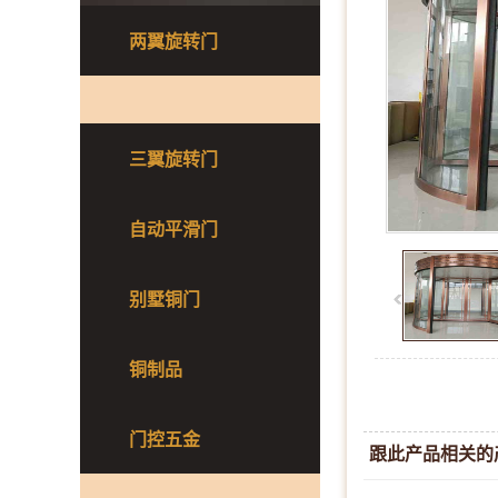
两翼旋转门
三翼旋转门
自动平滑门
别墅铜门
铜制品
门控五金
跟此产品相关的