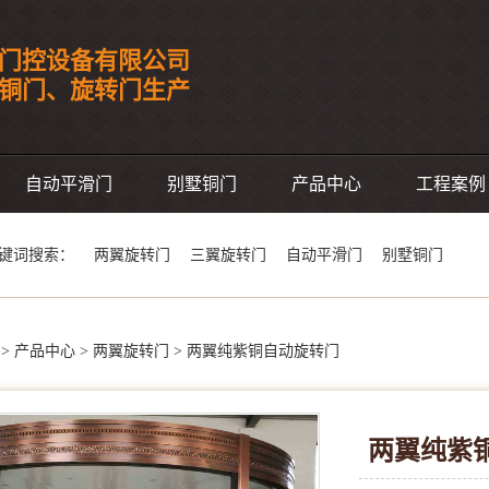
门控设备有限公司
事铜门、旋转门生产
自动平滑门
别墅铜门
产品中心
工程案例
键词搜索：
两翼旋转门
三翼旋转门
自动平滑门
别墅铜门
>
产品中心
>
两翼旋转门
>
两翼纯紫铜自动旋转门
两翼纯紫