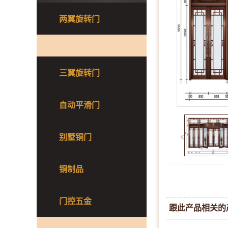
两翼旋转门
三翼旋转门
自动平滑门
别墅铜门
铜制品
门控五金
跟此产品相关的