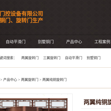
门控设备有限公司
事铜门、旋转门生产
自动平滑门
别墅铜门
产品中心
工程案例
键词搜索：
两翼旋转门
三翼旋转门
自动平滑门
别墅铜门
>
产品中心
>
两翼旋转门
>
两翼纯铜旋转门
两翼纯铜