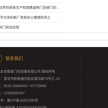
友信是国内较早的研发生产和销售旋转门及铜门的企业之一
0余平方米的新厂房和办公楼顺利完工
转门突出优势
联系我们
友信智能门控设备有限公司 版权所有
：青岛市即墨通济新区城马路79号乙-10
0532-85666407 / 67720880
：13356895087
案号：
鲁ICP备16001300号
鲁公网安备 37028202000702号